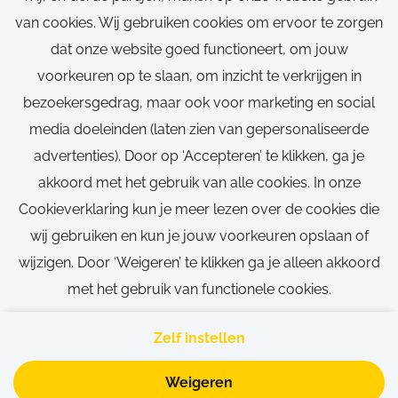
Parttime
van cookies. Wij gebruiken cookies om ervoor te zorgen
Gent
dat onze website goed functioneert, om jouw
voorkeuren op te slaan, om inzicht te verkrijgen in
30 uren
bezoekersgedrag, maar ook voor marketing en social
Parttime
media doeleinden (laten zien van gepersonaliseerde
advertenties). Door op ‘Accepteren’ te klikken, ga je
akkoord met het gebruik van alle cookies. In onze
Bekijk vacature
Cookieverklaring kun je meer lezen over de cookies die
wij gebruiken en kun je jouw voorkeuren opslaan of
wijzigen. Door ‘Weigeren’ te klikken ga je alleen akkoord
met het gebruik van functionele cookies.
Call-to-action bij meer vacatures
Zelf instellen
Weigeren