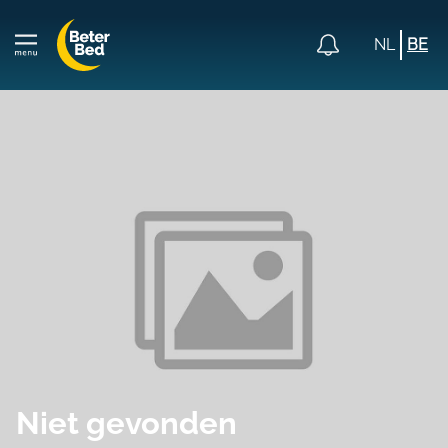
NL
BE
Niet gevonden