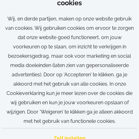
cookies
Wij, en derde partijen, maken op onze website gebruik
van cookies. Wij gebruiken cookies om ervoor te zorgen
dat onze website goed functioneert, om jouw
voorkeuren op te slaan, om inzicht te verkrijgen in
Loop jouw droombaan niet mis!
bezoekersgedrag, maar ook voor marketing en social
media doeleinden (laten zien van gepersonaliseerde
Stel een job alert in en blijf op de hoogte van de
advertenties). Door op ‘Accepteren’ te klikken, ga je
nieuwste vacatures.
akkoord met het gebruik van alle cookies. In onze
Cookieverklaring kun je meer lezen over de cookies die
wij gebruiken en kun je jouw voorkeuren opslaan of
wijzigen. Door ‘Weigeren’ te klikken ga je alleen akkoord
Stel job alert in (1/2)
met het gebruik van functionele cookies.
Zelf instellen