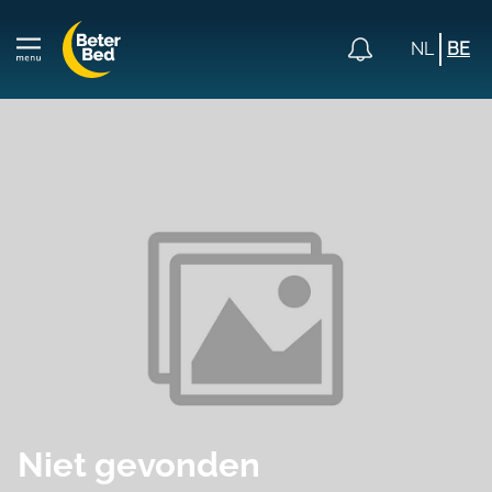
NL
BE
Niet gevonden