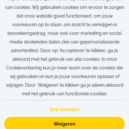
Beschikbaar in het weekend
van cookies. Wij gebruiken cookies om ervoor te zorgen
Olen
dat onze website goed functioneert, om jouw
voorkeuren op te slaan, om inzicht te verkrijgen in
38 uren
bezoekersgedrag, maar ook voor marketing en social
Vast, Fulltime, Tijdelijk
media doeleinden (laten zien van gepersonaliseerde
advertenties). Door op ‘Accepteren’ te klikken, ga je
akkoord met het gebruik van alle cookies. In onze
Bekijk vacature
Cookieverklaring kun je meer lezen over de cookies die
wij gebruiken en kun je jouw voorkeuren opslaan of
wijzigen. Door ‘Weigeren’ te klikken ga je alleen akkoord
met het gebruik van functionele cookies.
Call-to-action bij meer vacatures
Zelf instellen
Weigeren