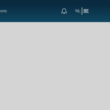
 ons
NL
BE