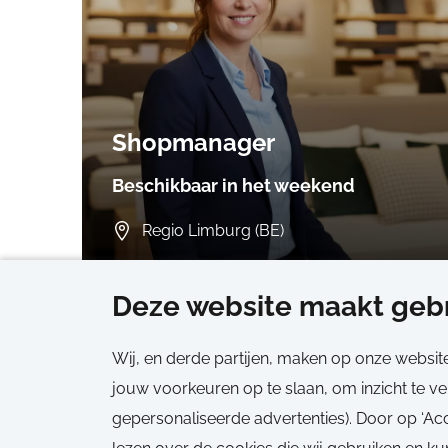
Shopmanager
Beschikbaar in het weekend
Regio Limburg (BE)
38 uren
Deze website maakt gebr
Vast, Fulltime
Wij, en derde partijen, maken op onze websit
jouw voorkeuren op te slaan, om inzicht te v
gepersonaliseerde advertenties). Door op ‘Acc