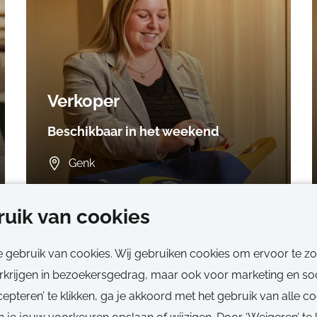
Verkoper
Beschikbaar in het weekend
Genk
30 uren
uik van cookies
Parttime, Vast, Tijdelijk
e gebruik van cookies. Wij gebruiken cookies om ervoor te z
erkrijgen in bezoekersgedrag, maar ook voor marketing en soc
epteren’ te klikken, ga je akkoord met het gebruik van alle c
Call-to-action bij meer vacatures