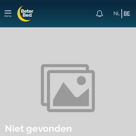
NL
BE
Niet gevonden