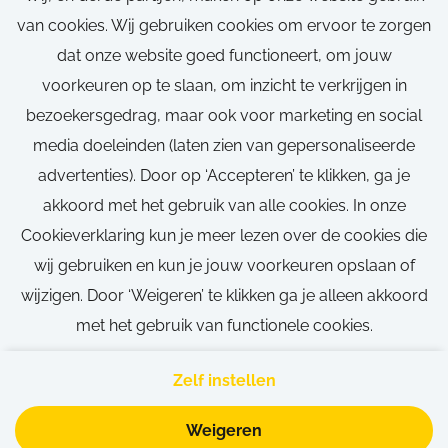
Parttime
van cookies. Wij gebruiken cookies om ervoor te zorgen
Gent
dat onze website goed functioneert, om jouw
voorkeuren op te slaan, om inzicht te verkrijgen in
30 uren
bezoekersgedrag, maar ook voor marketing en social
Parttime
media doeleinden (laten zien van gepersonaliseerde
advertenties). Door op ‘Accepteren’ te klikken, ga je
akkoord met het gebruik van alle cookies. In onze
Bekijk vacature
Cookieverklaring kun je meer lezen over de cookies die
wij gebruiken en kun je jouw voorkeuren opslaan of
wijzigen. Door ‘Weigeren’ te klikken ga je alleen akkoord
met het gebruik van functionele cookies.
Call-to-action bij meer vacatures
Zelf instellen
Weigeren